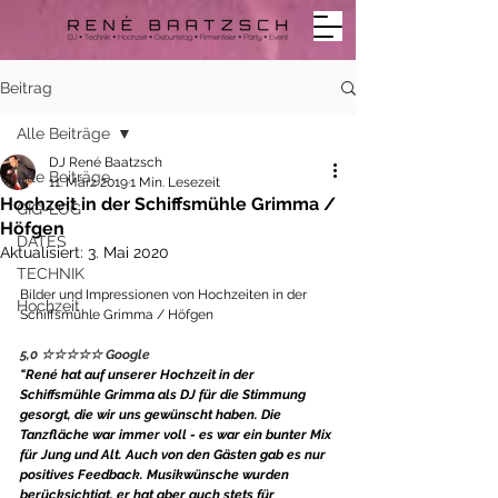
Beitrag
Alle Beiträge
DJ René Baatzsch
Alle Beiträge
11. März 2019
1 Min. Lesezeit
Hochzeit in der Schiffsmühle Grimma /
GIG-LOG
Höfgen
DATES
Aktualisiert:
3. Mai 2020
TECHNIK
Bilder und Impressionen von Hochzeiten in der 
Hochzeit
Schiffsmühle Grimma / Höfgen
5,0 ☆☆☆☆☆ Google
"René hat auf unserer Hochzeit in der 
Schiffsmühle Grimma als DJ für die Stimmung 
gesorgt, die wir uns gewünscht haben. Die 
Tanzfläche war immer voll - es war ein bunter Mix 
für Jung und Alt. Auch von den Gästen gab es nur 
positives Feedback. Musikwünsche wurden 
berücksichtigt, er hat aber auch stets für 