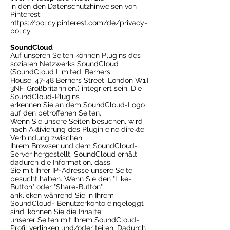
in den den Datenschutzhinweisen von
Pinterest:
https://policy.pinterest.com/de/privacy-
policy
SoundCloud
Auf unseren Seiten können Plugins des
sozialen Netzwerks SoundCloud
(SoundCloud Limited, Berners
House, 47-48 Berners Street, London W1T
3NF, Großbritannien.) integriert sein. Die
SoundCloud-Plugins
erkennen Sie an dem SoundCloud-Logo
auf den betroffenen Seiten.
Wenn Sie unsere Seiten besuchen, wird
nach Aktivierung des Plugin eine direkte
Verbindung zwischen
Ihrem Browser und dem SoundCloud-
Server hergestellt. SoundCloud erhält
dadurch die Information, dass
Sie mit Ihrer IP-Adresse unsere Seite
besucht haben. Wenn Sie den "Like-
Button" oder "Share-Button"
anklicken während Sie in Ihrem
SoundCloud- Benutzerkonto eingeloggt
sind, können Sie die Inhalte
unserer Seiten mit Ihrem SoundCloud-
Profil verlinken und/oder teilen. Dadurch