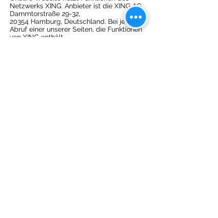
Netzwerks XING. Anbieter ist die XING AG,
Dammtorstraße 29-32,
20354 Hamburg, Deutschland. Bei jedem
Abruf einer unserer Seiten, die Funktionen
von XING enthält,
wird eine Verbindung zu Servern von XING
hergestellt. Eine Speicherung von
personenbezogenen Daten
erfolgt dabei nach unserer Kenntnis nicht.
Insbesondere werden keine IP-Adressen
gespeichert oder das
Nutzungsverhalten ausgewertet.
Weitere Information zum Datenschutz und
dem XING Share-Button finden Sie in der
Datenschutzerklärung von XING unter:
https://www.xing.com/app/share?
op=data_protection
Tumblr
Unsere Seiten nutzen Schaltflächen des
Dienstes Tumblr. Anbieter ist die Tumblr,
Inc., 35 East 21st St,
10th Floor, New York, NY 10010, USA.
Diese Schaltflächen ermöglichen es Ihnen,
einen Beitrag oder
eine Seite bei Tumblr zu teilen oder dem
Anbieter bei Tumblr zu folgen. Wenn Sie
eine unserer Websites