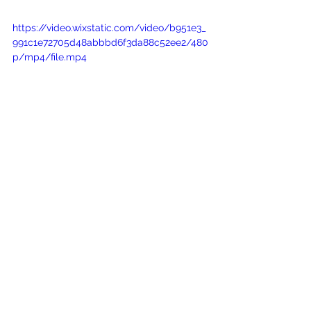
https://video.wixstatic.com/video/b951e3_
991c1e72705d48abbbd6f3da88c52ee2/480
p/mp4/file.mp4