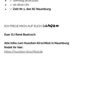
✅ Sonntag 28.06.2026
✅ ab 18:00 Uhr
✅ 
Zelt Nr 1. des SC Naumburg
ICH FREUE MICH AUF EUCH 👍
🥳🎙🎧🎤🔊
Euer DJ René Baatzsch
Alle Infos zum Hussiten-Kirschfest in Naumburg 
findet ihr hier: 
https://hussiten-kirschfest.de