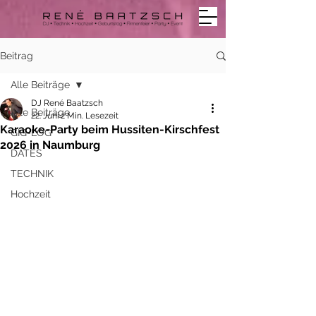
Beitrag
Alle Beiträge
DJ René Baatzsch
Alle Beiträge
22. Juni
2 Min. Lesezeit
Karaoke-Party beim Hussiten-Kirschfest
GIG-LOG
2026 in Naumburg
DATES
TECHNIK
Hochzeit