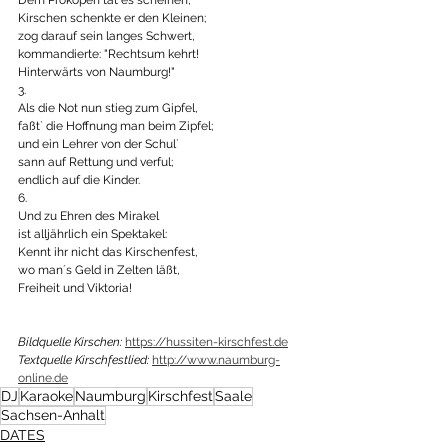
Kirschen schenkte er den Kleinen;
zog darauf sein langes Schwert,
kommandierte: "Rechtsum kehrt!
Hinterwärts von Naumburg!"
3.	
Als die Not nun stieg zum Gipfel,
faßt` die Hoffnung man beim Zipfel;
und ein Lehrer von der Schul`
sann auf Rettung und verful;
endlich auf die Kinder.
6.
Und zu Ehren des Mirakel
ist alljährlich ein Spektakel:
Kennt ihr nicht das Kirschenfest,
wo man´s Geld in Zelten läßt,
Freiheit und Viktoria!
Bildquelle Kirschen:
https://hussiten-kirschfest.de
Textquelle Kirschfestlied:
http://www.naumburg-
online.de
DJ
Karaoke
Naumburg
Kirschfest
Saale
Sachsen-Anhalt
DATES