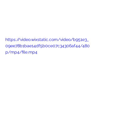
https://video.wixstatic.com/video/b951e3_
09ee78b1bae14df5b0ce07c34306af44/480
p/mp4/file.mp4