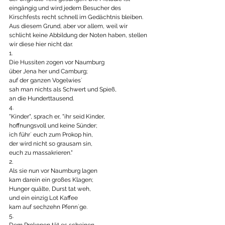
eingängig und wird jedem Besucher des 
Kirschfests recht schnell im Gedächtnis bleiben. 
Aus diesem Grund, aber vor allem, weil wir 
schlicht keine Abbildung der Noten haben, stellen 
wir diese hier nicht dar.
1.	
Die Hussiten zogen vor Naumburg
über Jena her und Camburg;
auf der ganzen Vogelwies`
sah man nichts als Schwert und Spieß,
an die Hunderttausend.
4.
"Kinder", sprach er, "ihr seid Kinder,
hoffnungsvoll und keine Sünder;
ich führ´ euch zum Prokop hin,
der wird nicht so grausam sin,
euch zu massakrieren."
2.	
Als sie nun vor Naumburg lagen
kam darein ein großes Klagen;
Hunger quälte, Durst tat weh,
und ein einzig Lot Kaffee
kam auf sechzehn Pfenn`ge.
5.
Dem Prokopen tät es scheinen,