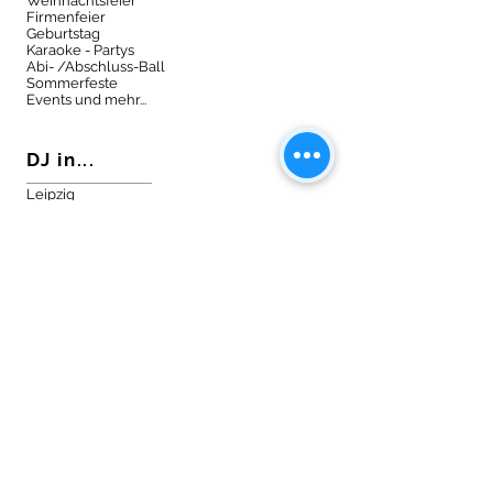
Weihnachtsfeier
Firmenfeier
Geburtstag
Karaoke - Partys
Abi- /Abschluss-Ball
Sommerfeste
Events und mehr...
DJ in...
Leipzig
Grimma
Halle (Saale)
Weißenfels
Torgau
Sachsen
Sachsen-Anhalt
Thüringen
& in Ihrer Nähe
DJ im Netz...
Facebook
Instagram
Twitter
Google
Pinterest