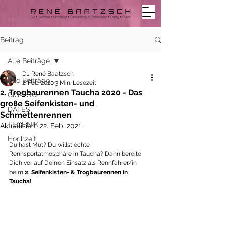
Beitrag
Alle Beiträge
DJ René Baatzsch
Alle Beiträge
2. Feb. 2020
3 Min. Lesezeit
2. Trogbaurennen Taucha 2020 - Das
GIG-LOG
große Seifenkisten- und
DATES
Schmettenrennen
TECHNIK
Aktualisiert:
22. Feb. 2021
Hochzeit
Du hast Mut? Du willst echte 
Rennsportatmosphäre in Taucha? Dann bereite 
Dich vor auf Deinen Einsatz als Rennfahrer/in 
beim 
2. Seifenkisten- & Trogbaurennen in 
Taucha!  