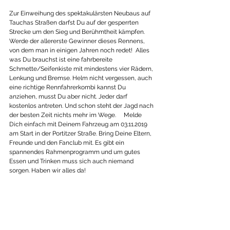
Zur Einweihung des spektakulärsten Neubaus auf 
Tauchas Straßen darfst Du auf der gesperrten 
Strecke um den Sieg und Berühmtheit kämpfen. 
Werde der allererste Gewinner dieses Rennens, 
von dem man in einigen Jahren noch redet!  Alles 
was Du brauchst ist eine fahrbereite 
Schmette/Seifenkiste mit mindestens vier Rädern, 
Lenkung und Bremse. Helm nicht vergessen, auch 
eine richtige Rennfahrerkombi kannst Du 
anziehen, musst Du aber nicht. Jeder darf 
kostenlos antreten. Und schon steht der Jagd nach 
der besten Zeit nichts mehr im Wege.     Melde 
Dich einfach mit Deinem Fahrzeug am 03.11.2019 
am Start in der Portitzer Straße. Bring Deine Eltern, 
Freunde und den Fanclub mit. Es gibt ein 
spannendes Rahmenprogramm und um gutes 
Essen und Trinken muss sich auch niemand 
sorgen. Haben wir alles da!