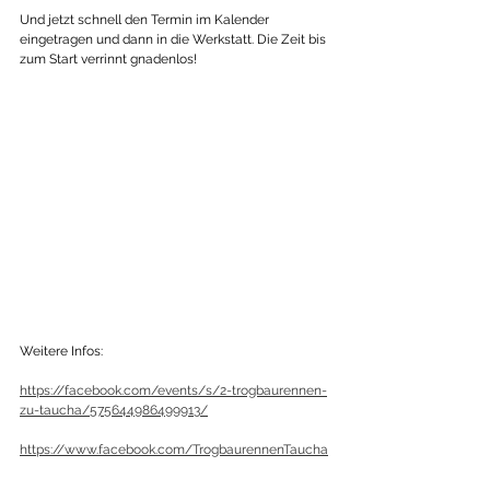
Und jetzt schnell den Termin im Kalender 
eingetragen und dann in die Werkstatt. Die Zeit bis 
zum Start verrinnt gnadenlos!  
Weitere Infos:  
https://facebook.com/events/s/2-trogbaurennen-
zu-taucha/575644986499913/
https://www.facebook.com/TrogbaurennenTaucha