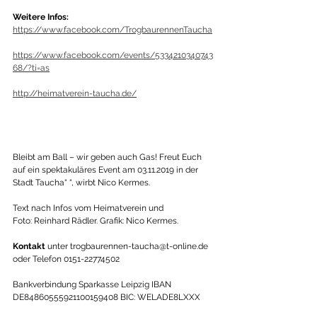
Weitere Infos:
https://www.facebook.com/TrogbaurennenTaucha
https://www.facebook.com/events/5334210340743
68/?ti=as
http://heimatverein-taucha.de/
Bleibt am Ball – wir geben auch Gas! Freut Euch 
auf ein spektakuläres Event am 03.11.2019 in der 
Stadt Taucha“ “, wirbt Nico Kermes. 
Text nach Infos vom Heimatverein und 
Foto: Reinhard Rädler. Grafik: Nico Kermes.  
Kontakt
 unter trogbaurennen-taucha@t-online.de 
oder Telefon 0151-22774502
Bankverbindung Sparkasse Leipzig IBAN 
DE84860555921100159408 BIC: WELADE8LXXX 