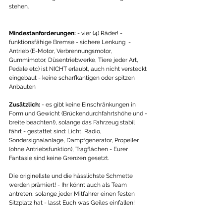
stehen.        
Mindestanforderungen:
 - vier (4) Räder! - 
funktionsfähige Bremse - sichere Lenkung  - 
Antrieb (E-Motor, Verbrennungsmotor, 
Gummimotor, Düsentriebwerke, Tiere jeder Art, 
Pedale etc) ist NICHT erlaubt, auch nicht versteckt 
eingebaut - keine scharfkantigen oder spitzen 
Anbauten 
Zusätzlich:
 - es gibt keine Einschränkungen in 
Form und Gewicht (Brückendurchfahrtshöhe und -
breite beachten!), solange das Fahrzeug stabil 
fährt - gestattet sind: Licht, Radio, 
Sondersignalanlage, Dampfgenerator, Propeller 
(ohne Antriebsfunktion), Tragflächen - Eurer 
Fantasie sind keine Grenzen gesetzt. 
Die originellste und die hässlichste Schmette 
werden prämiert! - Ihr könnt auch als Team 
antreten, solange jeder Mitfahrer einen festen 
Sitzplatz hat - lasst Euch was Geiles einfallen!