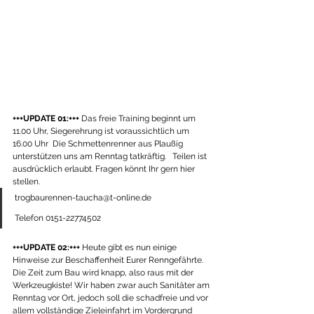
+++UPDATE 01:+++
 Das freie Training beginnt um 
11.00 Uhr, Siegerehrung ist voraussichtlich um 
16.00 Uhr  Die Schmettenrenner aus Plaußig 
unterstützen uns am Renntag tatkräftig.   Teilen ist 
ausdrücklich erlaubt. Fragen könnt Ihr gern hier 
stellen. 
trogbaurennen-taucha@t-online.de 
Telefon 0151-22774502
+++UPDATE 02:+++
 Heute gibt es nun einige 
Hinweise zur Beschaffenheit Eurer Renngefährte. 
Die Zeit zum Bau wird knapp, also raus mit der 
Werkzeugkiste! Wir haben zwar auch Sanitäter am 
Renntag vor Ort, jedoch soll die schadfreie und vor 
allem vollständige Zieleinfahrt im Vordergrund 