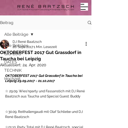
Beitrag
Alle Beiträge
DJ René Baatzsch
Alle Beiträge
26. Sept. 2017
1 Min. Lesezeit
OKTOBERFEST 2017 Gut Grassdorf in
GIG-LOG
Taucha bei Leipzig
DATES
Aktualisiert:
24. Apr. 2020
TECHNIK
OKTOBERFEST 2017 Gut Grassdorf in Taucha bei 
Hochzeit
Leipzig 29.09.2017 - 01.10.2017
☆ 29.09. Wies'nparty und Fassanstich mit DJ René 
Baatzsch aus Taucha und Special Guest: Buddy
☆30.09. Reithallengaudi mit Olaf Schliebe und DJ 
René Baatzsch
☆01.10. Party Total mit DJ René Baatzsch, special 