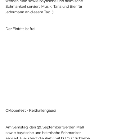
werden Maß sowie bayrische und heimische 
Schmankerl serviert. Musik, Tanz und Bier für 
jedermann an diesem Tag. ;)
Der Eintritt ist frei!
Oktoberfest - Reithallengaudi
Am Samstag, den 30. September werden Maß 
sowie bayrische und heimische Schmankerl 
serviert. Hier steigt die Party mit DJ Olaf Schliebe. 