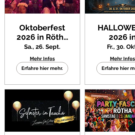
Oktoberfest
HALLOW
2026 in Rötha
2026 i
zu Gunsten
Taucha 
Sa., 26. Sept.
Fr., 30. Ok
des
Landgast
Mehr Infos
Mehr Infos
Kindergarten
Gut Graßd
Erfahre hier mehr.
Erfahre hier m
Regenbogenland