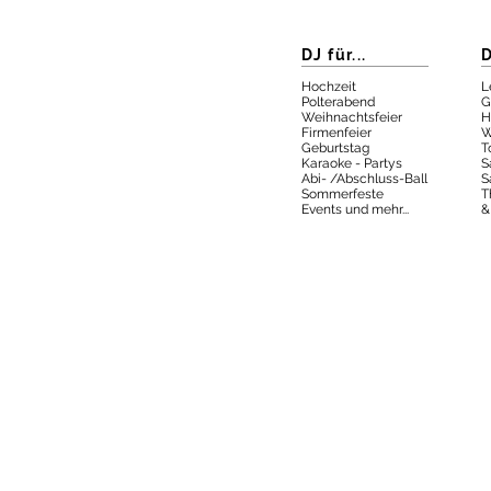
DJ für...
D
Hochzeit
L
Polterabend
G
Weihnachtsfeier
H
Firmenfeier
W
Geburtstag
T
Karaoke - Partys
S
Abi- /Abschluss-Ball
S
Sommerfeste
T
Events und mehr...
&