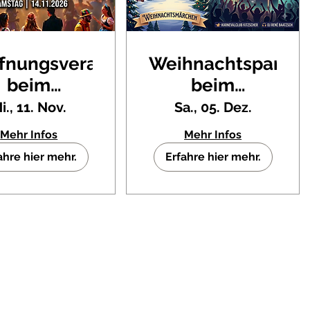
ffnungsveranstaltung
Weihnachtsparty
beim
beim
nevalverein
Karnevalverein
i., 11. Nov.
Sa., 05. Dez.
itzscher-
Kitzscher-
Mehr Infos
Mehr Infos
ohee
ohee
ahre hier mehr.
Erfahre hier mehr.