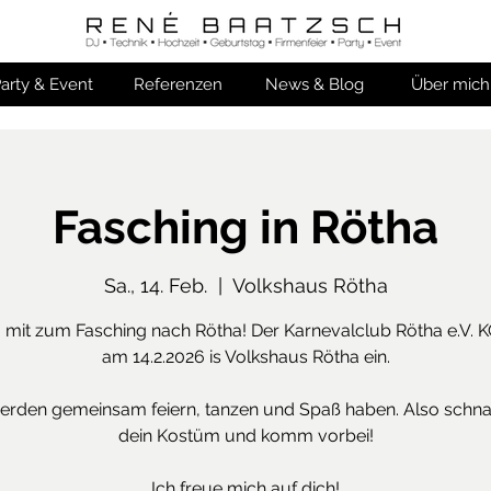
arty & Event
Referenzen
News & Blog
Über mich
Fasching in Rötha
Sa., 14. Feb.
  |  
Volkshaus Rötha
it zum Fasching nach Rötha! Der Karnevalclub Rötha e.V. K
am 14.2.2026 is Volkshaus Rötha ein.
erden gemeinsam feiern, tanzen und Spaß haben. Also schna
dein Kostüm und komm vorbei!
Ich freue mich auf dich!