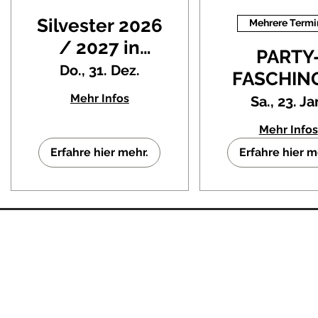
Silvester 2026
Mehrere Termi
/ 2027 in
PARTY
Taucha |
Do., 31. Dez.
FASCHING
Silvesterparty
Rötha | 
Mehr Infos
Sa., 23. Ja
in der
Veranstal
Mehr Infos
Mehrzweckhalle
mit DJ R
Erfahre hier mehr.
Erfahre hier m
Baatzs