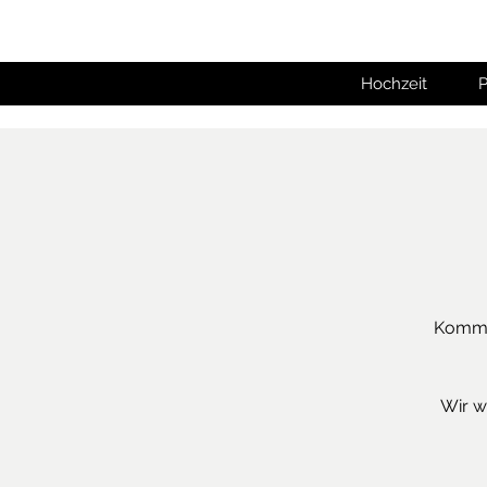
Hochzeit
P
Komm m
Wir w