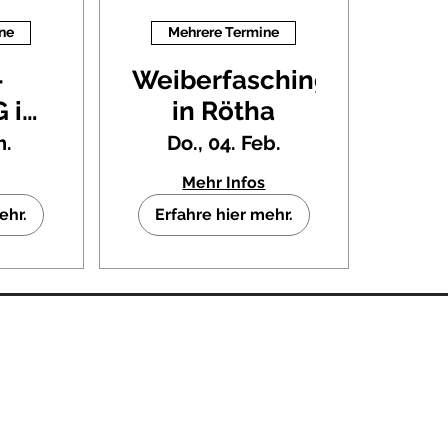
ne
Mehrere Termine
-
Weiberfasching
 in
in Rötha
1.
n.
Do., 04. Feb.
tung
Mehr Infos
ené
ehr.
Erfahre hier mehr.
ch