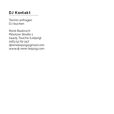
DJ Kontakt
Termin anfragen
DJ buchen
René Baatzsch
Plösitzer Straße 1
04425 Taucha (Leipzig)
0163 52 62 247
djreneleipzig@gmail.com
www.dj-rene-leipzig.com