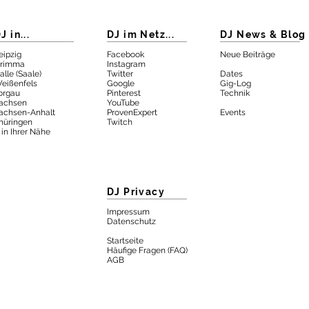
J in...
DJ im Netz...
DJ News & Blog
eipzig
Facebook
Neue Beiträge
rimma
Instagram
alle (Saale)
Twitter
Dates
eißenfels
Google
Gig-Log
orgau
Pinterest
Technik
achsen
YouTube
achsen-Anhalt
ProvenExpert
Eve
nts
hüringen
Twitch
 in Ihrer Nähe
DJ Privacy
Impressum
Datenschutz
Startseite
Häufige Fragen (FAQ)
AGB