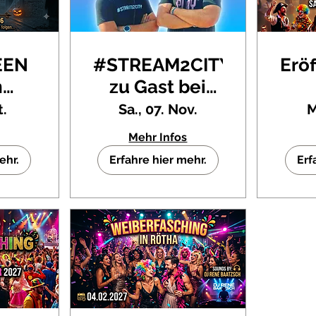
EEN
#STREAM2CITY
Erö
n
zu Gast bei
🎃
Freunden
Kar
t.
Sa., 07. Nov.
M
hof
K
Mehr Infos
orf
ehr.
Erfahre hier mehr.
Erf