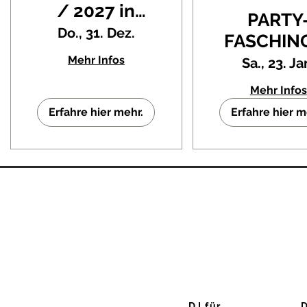
/ 2027 in
PARTY
Taucha |
Do., 31. Dez.
FASCHING
Silvesterparty
Rötha | 
Mehr Infos
Sa., 23. Ja
in der
Veranstal
Mehr Infos
Mehrzweckhalle
mit DJ R
Erfahre hier mehr.
Erfahre hier m
Baatzs
DJ für...
D