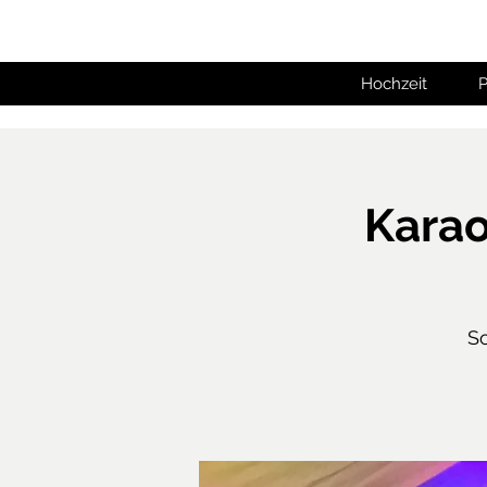
Hochzeit
P
Karao
So