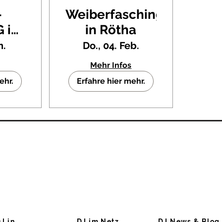
-
Weiberfasching
 in
in Rötha
1.
n.
Do., 04. Feb.
tung
Mehr Infos
ené
ehr.
Erfahre hier mehr.
ch
J in...
DJ im Netz...
DJ News & Blog