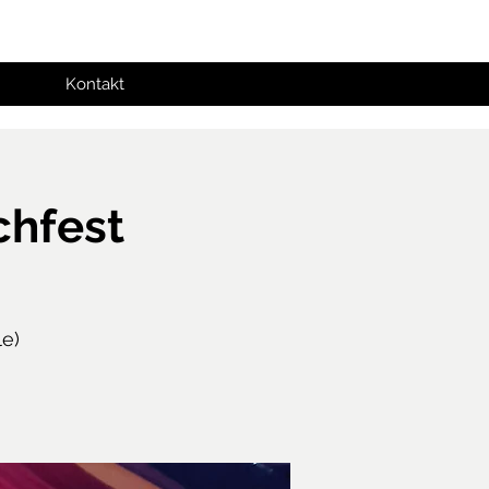
Kontakt
chfest
e)