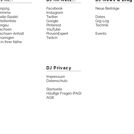
eipzig
Facebook
Neue Beiträge
rimma
Instagram
alle (Saale)
Twitter
Dates
eißenfels
Google
Gig-Log
orgau
Pinterest
Technik
achsen
YouTube
achsen-Anhalt
ProvenExpert
Eve
nts
hüringen
Twitch
 in Ihrer Nähe
DJ Privacy
Impressum
Datenschutz
Startseite
Häufige Fragen (FAQ)
AGB