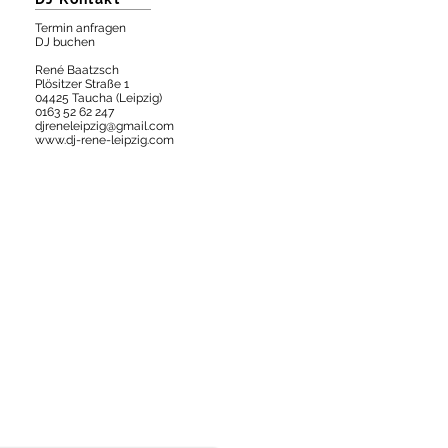
Termin anfragen
DJ buchen
René Baatzsch
Plösitzer Straße 1
04425 Taucha (Leipzig)
0163 52 62 247
djreneleipzig@gmail.com
www.dj-rene-leipzig.com