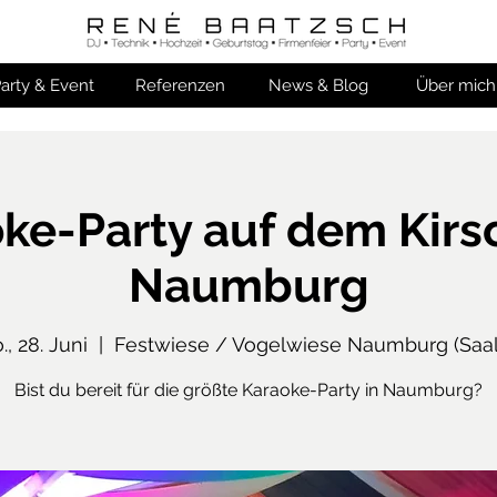
arty & Event
Referenzen
News & Blog
Über mich
ke-Party auf dem Kirs
Naumburg
., 28. Juni
  |  
Festwiese / Vogelwiese Naumburg (Saal
Bist du bereit für die größte Karaoke-Party in Naumburg?