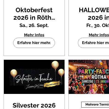
Oktoberfest
HALLOW
2026 in Rötha
2026 i
zu Gunsten
Taucha 
Sa., 26. Sept.
Fr., 30. Ok
des
Landgast
Mehr Infos
Mehr Infos
Kindergarten
Gut Graßd
Erfahre hier mehr.
Erfahre hier m
Regenbogenland
Silvester 2026
Mehrere Termi