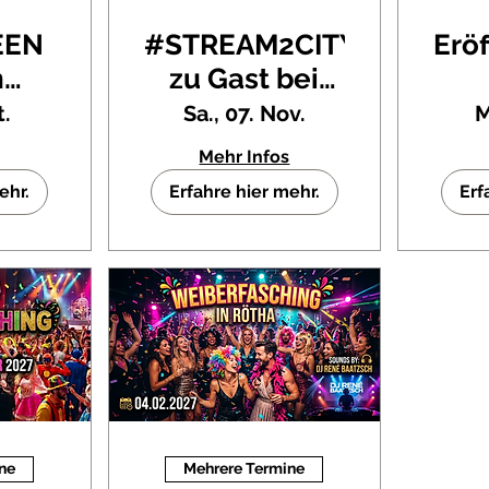
EEN
#STREAM2CITY
Erö
n
zu Gast bei
🎃
Freunden
Kar
t.
Sa., 07. Nov.
M
hof
K
Mehr Infos
orf
ehr.
Erfahre hier mehr.
Erf
ne
Mehrere Termine