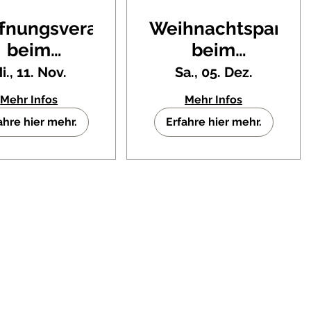
ffnungsveranstaltung
Weihnachtsparty
beim
beim
nevalverein
Karnevalverein
i., 11. Nov.
Sa., 05. Dez.
itzscher-
Kitzscher-
Mehr Infos
Mehr Infos
ohee
ohee
ahre hier mehr.
Erfahre hier mehr.