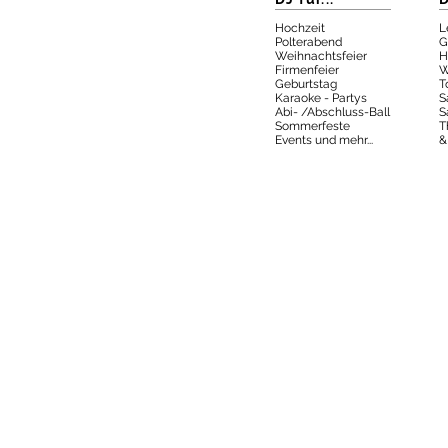
Hochzeit
L
Polterabend
G
Weihnachtsfeier
H
Firmenfeier
W
Geburtstag
T
Karaoke - Partys
S
Abi- /Abschluss-Ball
S
Sommerfeste
T
Events und mehr...
&